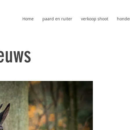
Home
paard en ruiter
verkoop shoot
honde
ieuws