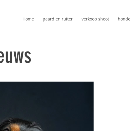
Home
paard en ruiter
verkoop shoot
honde
ieuws