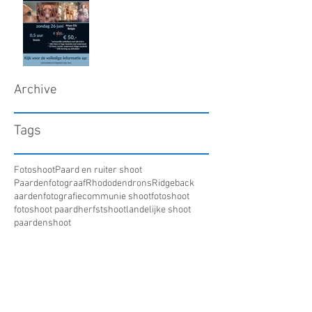
Archive
Tags
Fotoshoot
Paard en ruiter shoot
Paardenfotograaf
Rhododendrons
Ridgeback
aardenfotografie
communie shoot
fotoshoot
fotoshoot paard
herfstshoot
landelijke shoot
paardenshoot