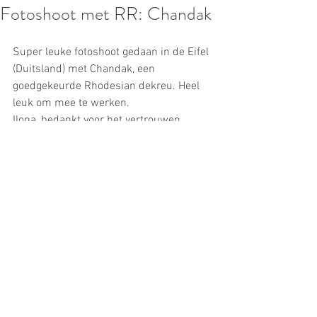
Fotoshoot met RR: Chandak
Super leuke fotoshoot gedaan in de Eifel 
(Duitsland) met Chandak, een 
goedgekeurde Rhodesian dekreu. Heel 
leuk om mee te werken.
Ilona, bedankt voor het vertrouwen.
De gehele reportage kun je terug vinden 
op:
www.chandak.jsoffers.nl