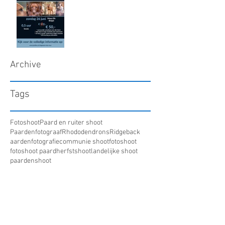
Archive
Tags
Fotoshoot
Paard en ruiter shoot
Paardenfotograaf
Rhododendrons
Ridgeback
aardenfotografie
communie shoot
fotoshoot
fotoshoot paard
herfstshoot
landelijke shoot
paardenshoot