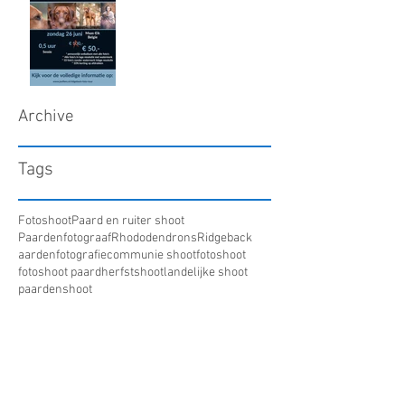
Archive
Tags
Fotoshoot
Paard en ruiter shoot
Paardenfotograaf
Rhododendrons
Ridgeback
aardenfotografie
communie shoot
fotoshoot
fotoshoot paard
herfstshoot
landelijke shoot
paardenshoot