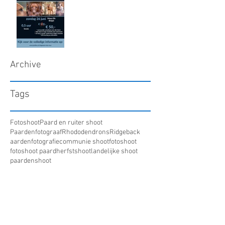
Archive
Tags
Fotoshoot
Paard en ruiter shoot
Paardenfotograaf
Rhododendrons
Ridgeback
aardenfotografie
communie shoot
fotoshoot
fotoshoot paard
herfstshoot
landelijke shoot
paardenshoot