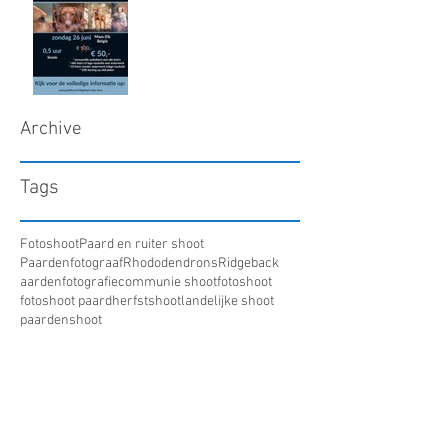
Archive
Tags
Fotoshoot
Paard en ruiter shoot
Paardenfotograaf
Rhododendrons
Ridgeback
aardenfotografie
communie shoot
fotoshoot
fotoshoot paard
herfstshoot
landelijke shoot
paardenshoot